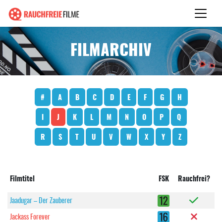
FILMARCHIV
#
A
B
C
D
E
F
G
H
I
J
K
L
M
N
O
P
Q
R
S
T
U
V
W
X
Y
Z
Filmtitel
FSK
Rauchfrei?
Jaadugar – Der Zauberer
Jackass Forever