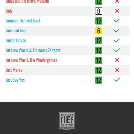
Judas and the Black Messiah
Judy
Jumanji: The next level
June und Kopi
Jungle Cruise
Jurassic World 3: Ein neues Zeitalter
Jurassic World: Die Wiedergeburt
Just Mercy
Just Say Yes