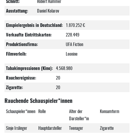
Schnitt:
Robert Kummer
Ausstattung:
Daniel Kolarov
Einspielergebnis in Deutschland:
1.870.252 €
Verkaufte Eintrittskarten:
228.449
Produktionsfirma:
UFA Fiction
Filmverleih:
Leonine
Tabakimpressionen (Kino):
4.568.980
Rauchereignisse:
20
Zigarette:
20
Rauchende Schauspieler*innen
Schauspieler*innen
Rolle
Alter der
Konsumform
Darsteller*in
Sinje Irslinger
Hauptdarsteller
Teenager
Zigarette