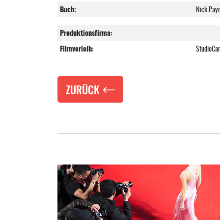
Buch:
Nick Pay
Produktionsfirma:
Filmverleih:
StudioCan
ZURÜCK