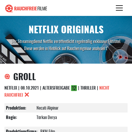
NETFLIX ORIGINALS
Der Streamingdienst Netflix veröffentlicht regelmäßig exklusive Filmtitel.
Diese werden in Hinblick auf Rauchereignisse analysiert.
GROLL
NETFLIX | 08.10.2021 | ALTERSFREIGABE
| THRILLER |
NICHT
RAUCHFREI
Produktion:
Necati Akpinar
Regie:
Türkan Derya
Produktionsfirma:
BKM Film