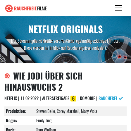
NETFLIX ORIGINALS
Der Streamingdienst Netflix veröffentlicht regelmäßig exklusive Filmtitel.
Diese werden in Hinblick auf Rauchereignisse analysiert.
WIE JODI ÜBER SICH
HINAUSWUCHS 2
NETFLIX | 11.02.2022 | ALTERSFREIGABE
| KOMÖDIE |
RAUCHFREI
Produktion:
Steven Bello, Corey Marshall, Mary Viola
Regie:
Emily Ting
Buch:
Sam Wolfson