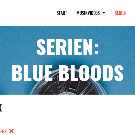
(CUR
START
MUSIKVIDEOS
SERIEN
SERIEN:
BLUE BLOODS
K
FREI