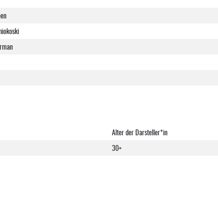
een
niokoski
erman
Alter der Darsteller*in
30+